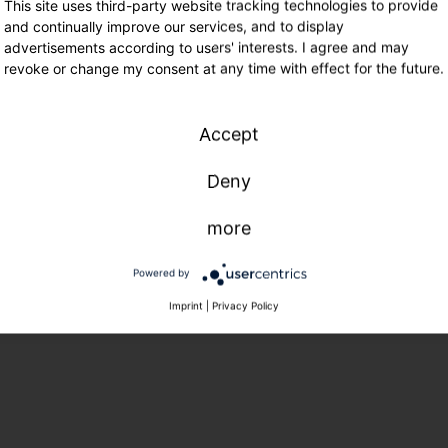
This site uses third-party website tracking technologies to provide
and continually improve our services, and to display
advertisements according to users' interests. I agree and may
revoke or change my consent at any time with effect for the future.
Accept
Deny
more
Powered by
Imprint
|
Privacy Policy